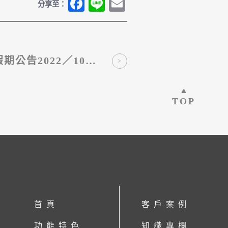
Fa
Li
E
分享至：
ce
ne
m
bo
ail
ok
期公告2022／10／
022／10／10（一）
TOP
首頁
客戶案例
功能特色
知識專欄