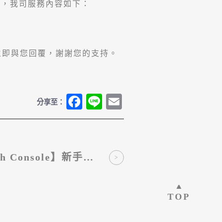
） ，我司服務內容如下：
立即與您回覆，謝謝您的支持。
Fa
Li
E
分享至：
ce
ne
m
bo
ail
ok
rch Console】新手入
門指南與串接說明
TOP