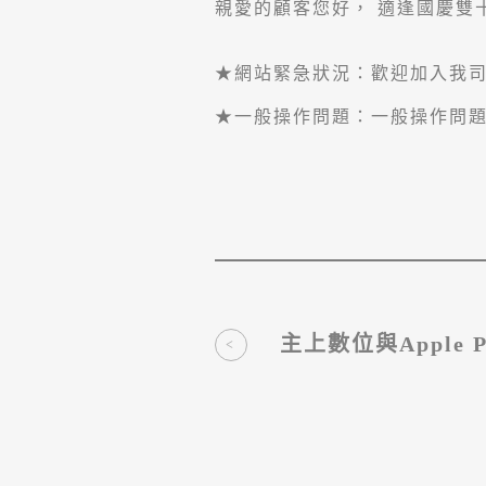
親愛的顧客您好， 適逢國慶雙十連
★網站緊急狀況：歡迎加入我司官
★一般操作問題：一般操作問
主上數位與Apple 
中！