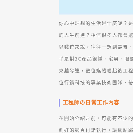
你心中理想的生活是什麼呢？
的人生前進？相信很多人都會
以職位來說，往往一想到最累
乎是對3C產品很懂、宅男、眼
來越發達，數位媒體崛起後工程
位行銷科技的專業技術團隊，
工程師の日常工作內容
在開始介紹之前，可能有不少
劃好的網頁付諸執行，讓網站