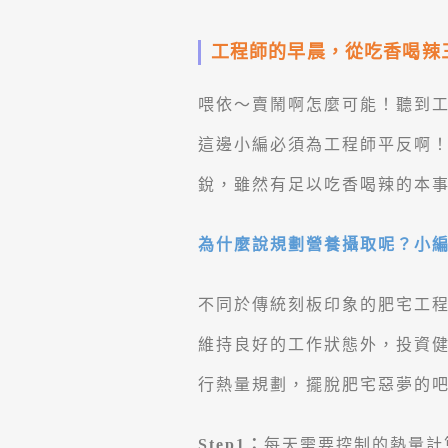
工程師的早晨，從吃香喝辣
喂依～賣鬧啊怎麼可能！聽到
這邊小編必須為工程師平反啊
銳，雖然有足以吃香喝辣的本
為什麼說規劃營養攝取呢？小
不同於傳統刻板印象的肥宅工
維持良好的工作狀態外，投資
行熱量規劃，擺脫肥宅惡夢的
Step1：
每天需要控制的熱量計