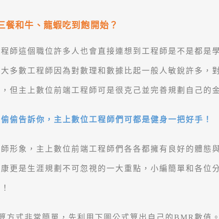
三餐和牛、龍蝦吃到飽開始？
工程師這個職位許多人也會直接連想到工程師是不是都是
！大多數工程師因為對數理和數據比起一般人敏銳許多，
事，但主上數位前端工程師可是很克己並完善規劃自己的
編偷偷告訴你，主上數位工程師們可都是健身一把好手！
程師形象，主上數位前端工程師們各各都擁有良好的體態
健康更是生涯規劃不可忽視的一大重點，小編簡單和各位
吧！
算方式非常簡單，先利用下圖公式算出自己的BMR數值