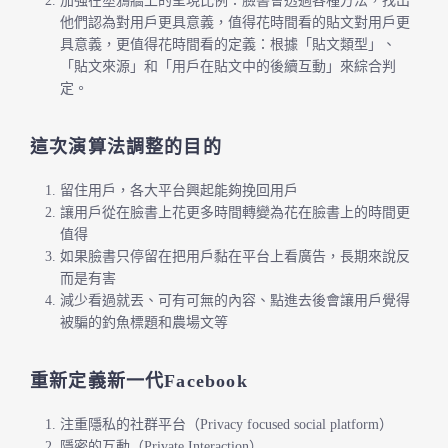
加強在塗鴉牆上的呈現比例：臉書會透過各種方法，找出
他們認為對用戶更具意義，值得花時間看的貼文對用戶更
具意義，更值得花時間看的定義：根據「貼文類型」、
「貼文來源」和「用戶在貼文中的後續互動」來綜合判
定。
這次演算法調整的目的
留住用戶，各大平台興起能夠挽回用戶
讓用戶從在臉書上花更多時間轉變為花在臉書上的時間更
值得
如果臉書只停留在把用戶黏在平台上看廣告，長期來說反
而是有害
減少看過就丟、可有可無的內容、點進去後會讓用戶覺得
被騙的釣魚標題和農場文等
重新定義新一代Facebook
注重隱私的社群平台（Privacy focused social platform）
隱密的互動（Private Interaction）