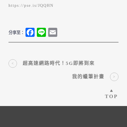
https://pse.is/JQQHN
Fa
Li
E
分享至：
ce
ne
m
bo
ail
ok
超高速網路時代！5G即將到來
我的蠟筆計畫
TOP